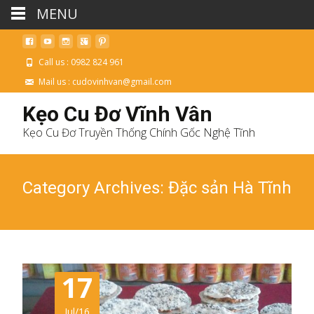
MENU
Call us : 0982 824 961
Mail us : cudovinhvan@gmail.com
Kẹo Cu Đơ Vĩnh Vân
Kẹo Cu Đơ Truyền Thống Chính Gốc Nghệ Tĩnh
Category Archives: Đặc sản Hà Tĩnh
17
Jul/16